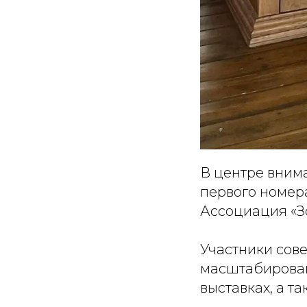
В центре внима
первого номер
Ассоциация «Зо
Участники сов
масштабирован
выставках, а т