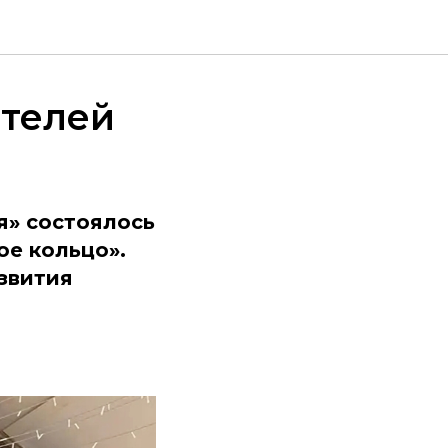
ителей
я» состоялось
ое кольцо».
звития