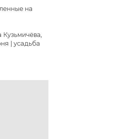
вленные на
а Кузьмичёва,
ня | усадьба