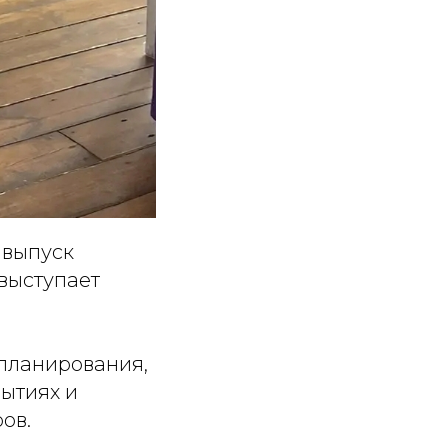
 выпуск
выступает
планирования,
ытиях и
ов.