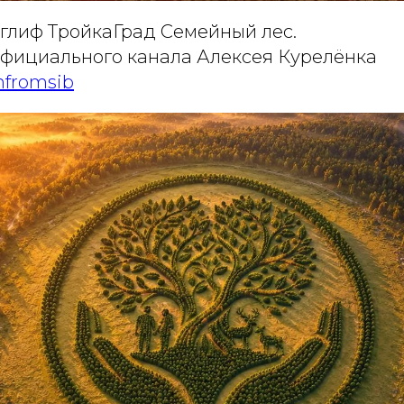
глиф ТройкаГрад Семейный лес.
 официального канала Алексея Курелёнка
nfromsib