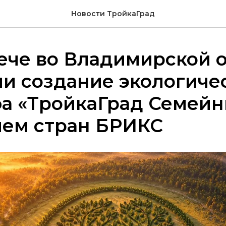
Новости ТройкаГрад
ече во Владимирской 
и создание экологиче
а «ТройкаГрад Семейн
ием стран БРИКС