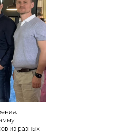
рение.
рамму
ов из разных