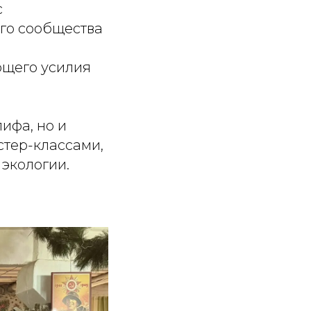
с
го сообщества
ющего усилия
ифа, но и
стер-классами,
экологии.