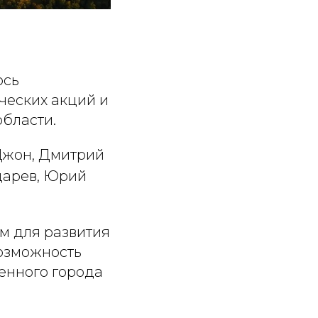
ось
ческих акций и
бласти.
 Джон, Дмитрий
дарев, Юрий
м для развития
возможность
енного города