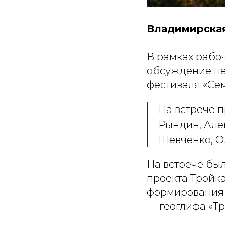
Владимирская
В рамках рабоч
обсуждение пе
фестиваля «Се
На встрече 
Рындин, Але
Шевченко, О
На встрече бы
проекта Тройк
формирования 
— геоглифа «Т