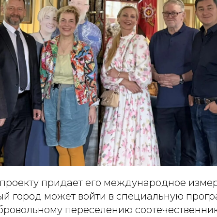
 проекту придает его международное изме
ый город может войти в специальную прог
бровольному переселению соотечественник