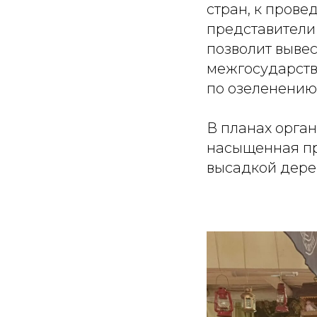
стран, к пров
представители
позволит выве
межгосударств
по озеленению
В планах орган
насыщенная пр
высадкой дере