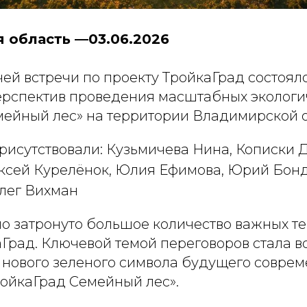
 область —03.06.2026
ей встречи по проекту ТройкаГрад состоял
рспектив проведения масштабных экологи
мейный лес» на территории Владимирской о
присутствовали: Кузьмичева Нина, Кописки
ксей Курелёнок, Юлия Ефимова, Юрий Бон
лег Вихман
ло затронуто большое количество важных те
аГрад. Ключевой темой переговоров стала 
нового зеленого символа будущего соврем
ройкаГрад Семейный лес».