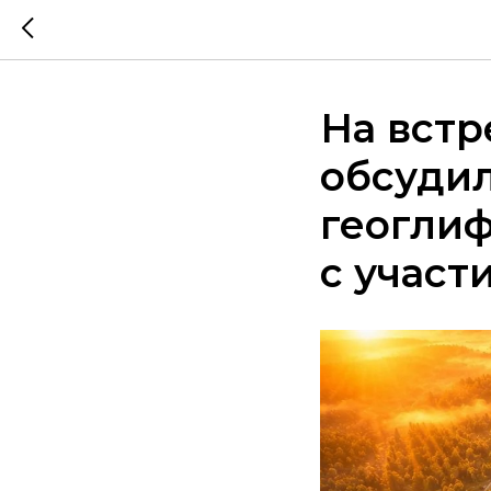
На встр
обсудил
геоглиф
с участ