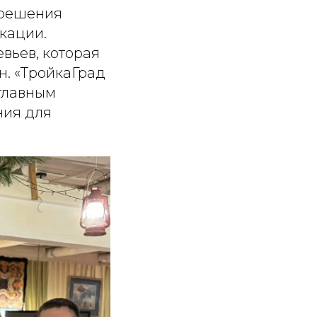
 решения
окации.
вьев, которая
н. «ТройкаГрад
 главным
ния для