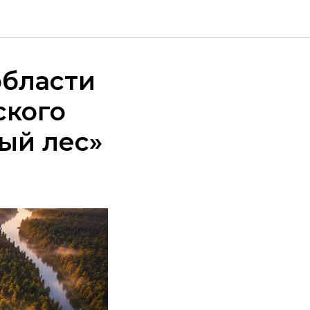
области
ского
ый лес»